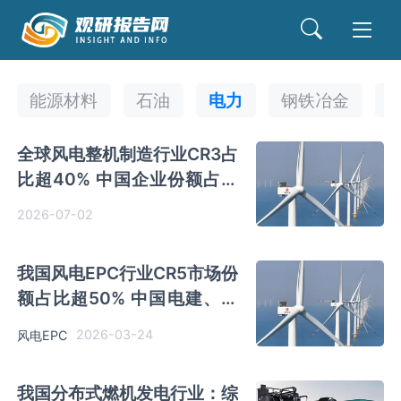
能源材料
石油
电力
钢铁冶金
全球风电整机制造行业CR3占
比超40% 中国企业份额占比
较高 金风科技领先
2026-07-02
我国风电EPC行业CR5市场份
额占比超50% 中国电建、中
国能建两家国企处第一梯队
2026-03-24
风电EPC
我国分布式燃机发电行业：综