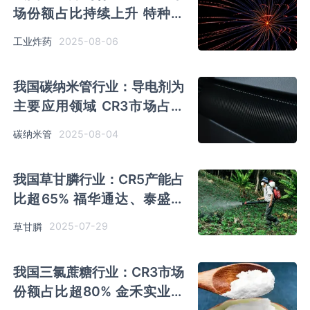
场份额占比持续上升 特种能
源、易普力产量优势突出
2025-08-06
工业炸药
我国碳纳米管行业：导电剂为
主要应用领域 CR3市场占比
达到80%
2025-08-04
碳纳米管
我国草甘膦行业：CR5产能占
比超65% 福华通达、泰盛化
工、兴发科技处于第一梯队
2025-07-29
草甘膦
我国三氯蔗糖行业：CR3市场
份额占比超80% 金禾实业处