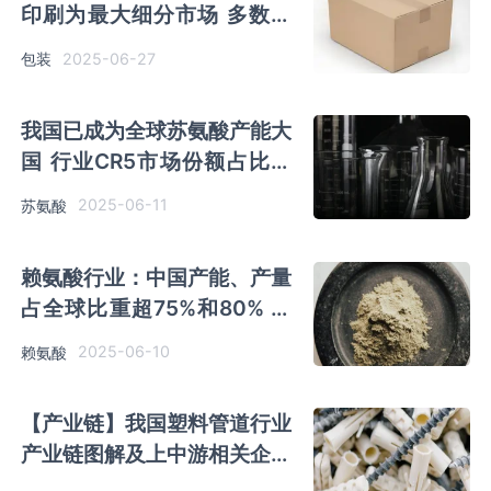
印刷为最大细分市场 多数上
市企业包装营收同比大幅增长
2025-06-27
包装
我国已成为全球苏氨酸产能大
国 行业CR5市场份额占比超
80% 梅花生物产能最高
2025-06-11
苏氨酸
赖氨酸行业：中国产能、产量
占全球比重超75%和80% 企
业方面梅花生物产能最高
2025-06-10
赖氨酸
【产业链】我国塑料管道行业
产业链图解及上中游相关企业
竞争优势分析