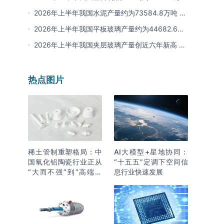
其中江苏、浙江产量分别占比18.9%、16.0%
2026年上半年我国水泥产量约为73584.8万吨 同
比下降8% 其中广东、浙江和安徽分别排名前三
2026年上半年我国平板玻璃产量约为44682.6万
重量箱 同比下降5.7% 其中河北产量最多 占比
2026年上半年我国夹层玻璃产量创近六年新高 约
16%
为7964.8万平方米 同比下降0.9%
热点图片
稀土管制重塑格局：中
AI大模型+星地协同：
国氧化铝陶瓷行业正从
“十五五”定调下空间信
“大而不强”到“高端突
息行业快速发展
围”