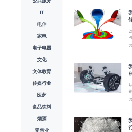
公共服务
IT
电信
家电
2
2
电子电器
文化
文体教育
传媒行业
医药
2
食品饮料
烟酒
零售业