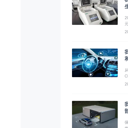
2
元
万
2
从
C
2
保