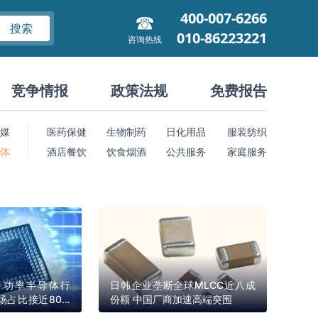
400-007-6266
搜索
010-86223221
咨询热线
竞争情报
政策法规
免费报告
媒
医药保健
生物制药
日化用品
服装纺织
 体
酒店餐饮
饮食烟酒
公共服务
家庭服务
）功率半导体行
日韩企业垄断全球MLCC近八成
场占比接近80%
份额 中国厂商加速高端突围
额占比最高