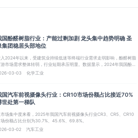
我国酚醛树脂行业：产能过剩加剧 龙头集中趋势明确 圣
泉集团稳居头部地位
进入2024年以来，受建筑业持续低迷等终端行业需求走弱影响，酚醛树脂
下游市场需求整体转弱，行业短期承压明显。数据显示，2024年我国酚醛
树脂消费量约为154.83万吨，同比下降5.64%。不过，虽然酚醛树脂目前
026-03-03
化学工业
需求承压，但其作为汽车、轨道交通、建筑节能、冶金等产业不可或缺的
材料，随着宏观经济环境的逐步改善，其需求量在相
我国汽车前视摄像头行业：CR10市场份额占比接近70%
博世处第一梯队
从市场集中度来看，2025年我国汽车前视摄像头行业CR3、CR5、CR10
场份额占比分别为30.7%、45.6%、69.8%。
026-03-02
汽车工业