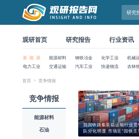
研究
观研首页
研究报告
行业资讯
新 能 源
能源材料
钢铁冶金
化学工业
机械
电力工业
交通运输
汽车工业
快递物流
农林
首页
竞争情报
竞争情报
能源材料
我国铁路集装箱运输行业竞
石油
队分化明显 市场呈“国铁主
多元参与”格局