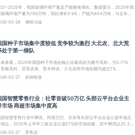
021-2025年，我国玻璃纤维产量及产能整体增长。数据显示，2025年我
国玻璃纤维产量为789万吨，同比增长6.9%；产能为854万吨，与去年持
平。
026-02-28
钢铁冶金
我国种子市场集中度较低 竞争较为激烈 大北农、北大荒
等处于第一梯队
具体来看，2024年我国种子市场份额占比最高的为隆平高科，为5.71%，
而荃银高科、苏垦农发、垦丰种业、大北农而市场份额均超过1%。
026-02-27
农林牧渔
我国智慧零售行业：社零首破50万亿 头部云平台企业主
导市场 商超市场集中度高
我国智慧零售行业中腾讯、阿里巴巴、京东等头部云平台企业占据市场主
导地位，2025年上半年三家企业占据57%的市场份额，其中腾讯以25.3%
位居首位。
026-02-27
零售业