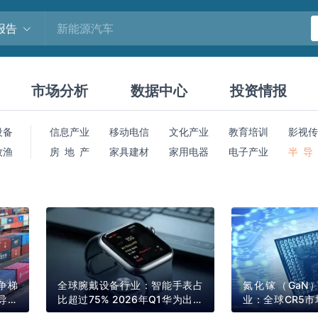
报告
市场分析
数据中心
投资情报
设备
信息产业
移动电信
文化产业
教育培训
影视传
牧渔
房 地 产
家具建材
家用电器
电子产业
半 导
争梯
全球腕戴设备行业：智能手表占
氮化镓（GaN
导、
比超过75% 2026年Q1华为出货
业：全球CR5市
量领先
其中英诺赛科份