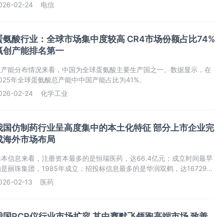
长率为10.06%。
026-02-24
电信
蛋氨酸行业：全球市场集中度较高 CR4市场份额占比74%
赢创产能排名第一
从产能分布情况来看，中国为全球蛋氨酸主要生产国之一。数据显示，在
2025年全球蛋氨酸总产能中中国产能占比为41%。
026-02-24
化学工业
我国仿制药行业呈高度集中的本土化特征 部分上市企业完
成海外市场布局
基本信息来看，注册资本最多的是恒瑞医药，达66.4亿元；成立时间最早
的是丽珠集团，1985年成立；招投标信息最多的是华润双鹤，达16729
条。
026-02-13
医药
我国PCR仪行业市场扩容 其中赛默飞领跑高端市场 致善