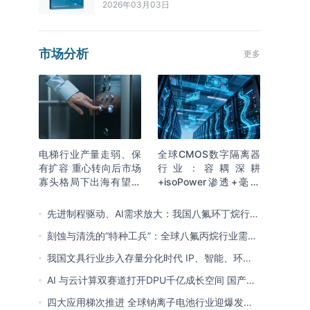
2026年03月03日
市场分析
更多
电梯行业产量走弱、保
全球CMOS数字隔离器
有扩容 重心转向后市场
行业：容耦深耕
寡头格局下出海有望持
+isoPower渗透+毫米
续贡献新增量
波开辟新赛道 国产向全
球引领迈进
先进制程驱动、AI需求放大：我国八氟环丁烷行业
需求爆发与国产替代进程
刻蚀与清洗的“特种工兵”：全球八氟丙烷行业需求
释放 国产初露锋芒
我国文具行业步入存量分化时代 IP、智能、环保
成企业构建核心竞争力关键
AI 与云计算双赛道打开DPU千亿成长空间 国产厂
商突破技术壁垒迎替代窗口期
四大应用梯次推进 全球钠离子电池行业迎爆发窗