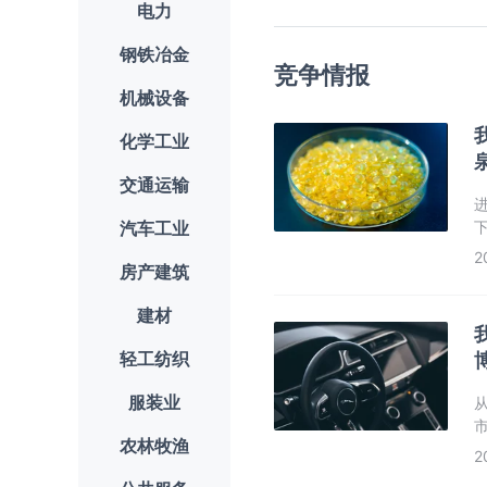
电力
钢铁冶金
竞争情报
机械设备
化学工业
交通运输
汽车工业
2
房产建筑
建材
轻工纺织
服装业
市
农林牧渔
2