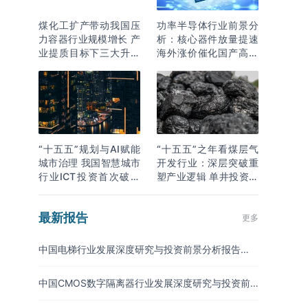
煤化工扩产带动我国压
功率半导体行业前景分
力容器行业规模增长 产
析：核心器件放量提速
业提质目标下三大升级
海外涨价催化国产高端
逻辑明确
化突围
“十五五”规划与AI赋能
“十五五”之年看煤层气
城市治理 我国智慧城市
开发行业：深层突破重
行业ICT投资首次破万
塑产业逻辑 单井投资成
亿
本下降
最新报告
更多
中国电梯行业发展深度研究与投资前景分析报告
（2026-2033年）
中国CMOS数字隔离器行业发展深度研究与投资前
景分析报告（2026-2033年）