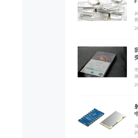
F
势
2
游
2
2